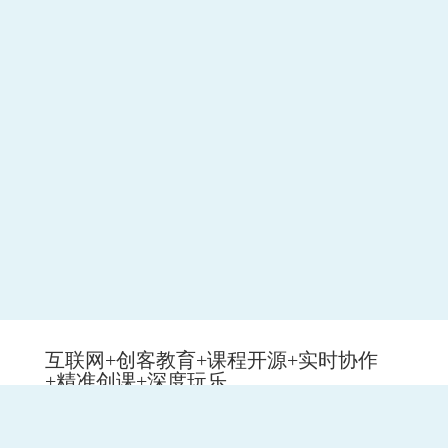
互联网+创客教育+课程开源+实时协作
+精准创课+深度玩乐
为天地立心，为万民立命，为往圣继绝学，为万世开太