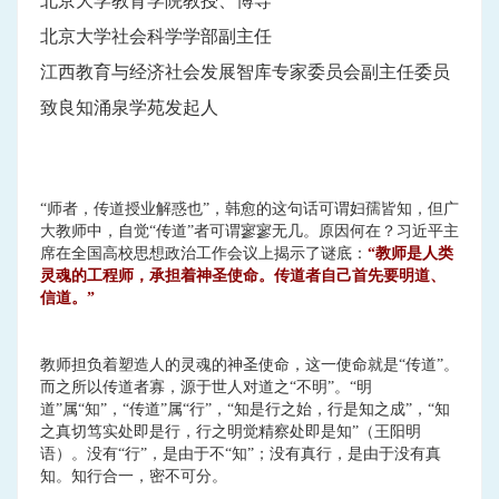
北京大学教育学院教授、博导
北京大学社会科学学部副主任
江西教育与经济社会发展智库专家委员会副主任委员
致良知涌泉学苑发起人
“师者，传道授业解惑也”，韩愈的这句话可谓妇孺皆知，但广
大教师中，自觉“传道”者可谓寥寥无几。原因何在？习近平主
席在全国高校思想政治工作会议上揭示了谜底：
“教师是人类
灵魂的工程师，承担着神圣使命。传道者自己首先要明道、
信道。”
教师担负着塑造人的灵魂的神圣使命，这一使命就是“传道”。
而之所以传道者寡，源于世人对道之“不明”。“明
道”属“知”，“传道”属“行”，“知是行之始，行是知之成”，“知
之真切笃实处即是行，行之明觉精察处即是知”（王阳明
语）。没有“行”，是由于不“知”；没有真行，是由于没有真
知。知行合一，密不可分。