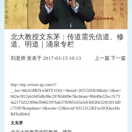
北大教授文东茅：传道需先信道、修
道、明道｜涌泉专栏
刘老师
发表于 2017-03-15 10:13
上一篇
下一篇
http://mp.weixin.qq.com/s?
__biz=MzA5MDYwMTE1OQ==&mid=2655591818&idx=1&sn=
b82ec9f12eb1b05d8c8bc2970fd609e7&chksm=8bb49e22bcc3173
4a2175d323f84e394023976ab37fb905c63a5e63b02bb32fb5013d0
c73397&mpshare=1&scene=23&srcid=03121G2KFwsXOQwoHz
R4YolK#rd
文东茅