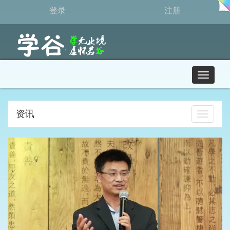
登录
注册
T
o
g
g
资讯
打
l
开
e
导
n
航
a
v
i
g
a
t
i
o
n