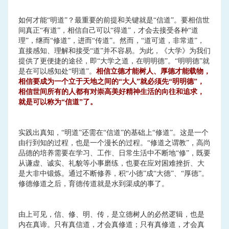
如何才能“明道”？最重要的前提和关键就是“信道”。要相信世
间真正“有道”，相信自己可以“得道”，才会去接受各种“道
理”，继而“修道”，进而“传道”。然而，“道可道，非常道”，
直接感知、理解和接受“道”并不容易。为此，《大学》为我们
提供了更便捷的途径，即“大学之道，在明明德”。“明明德”就
是在可以感知处“明道”。
相信立德才能树人、厚德才能载物，
相信要成为一个立于天地之间的“大人”就必须先“明明德”，
相信世间所有的人都有对崇高美好精神生活的向往和追求，
就是可以称为“信道”了。
实践出真知，“明道”还需在“信道”的基础上“修道”。这是一个
由行到知的过程，也是一个漫长的过程。“修道之谓教”，高尚
品德的培养需要在学习、工作、日常生活中不断地“修”，既要
从谦虚、诚实、礼貌等小事磨练，也要在应对困难挫折、大
是大非中锻炼。通过不断修养，积“小德”成“大德”、“厚德”。
修德修道之后，育德传道就是水到渠成的事了。
由上可见，信、修、明、传，是立德树人的必然逻辑，也是
内在真谛。只有真信道，才会真修道；只有真修道，才会真