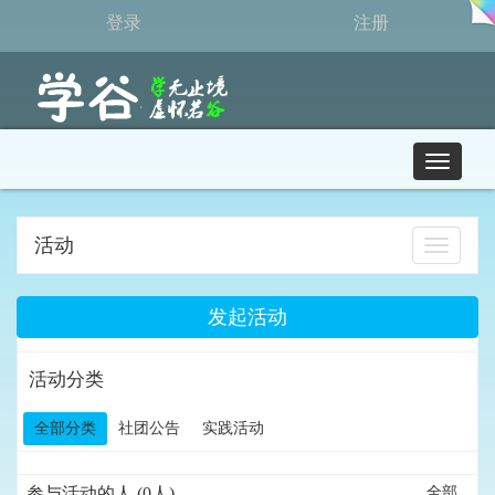
登录
注册
T
o
g
g
活动
打
l
开
e
导
n
航
发起活动
a
v
i
活动分类
g
a
全部分类
社团公告
实践活动
t
i
o
参与活动的人 (0人)
全部
n