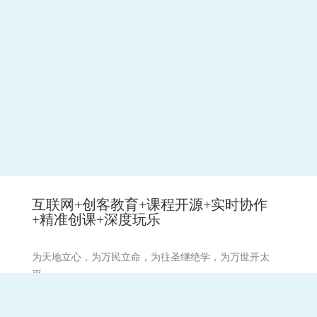
互联网+创客教育+课程开源+实时协作
+精准创课+深度玩乐
为天地立心，为万民立命，为往圣继绝学，为万世开太
平。
祈愿:天下和顺,日月清明。风雨以时,灾厉不起。国丰民安,
兵戈无用。崇德兴仁,务修礼让。国无盗贼。无有怨枉。强