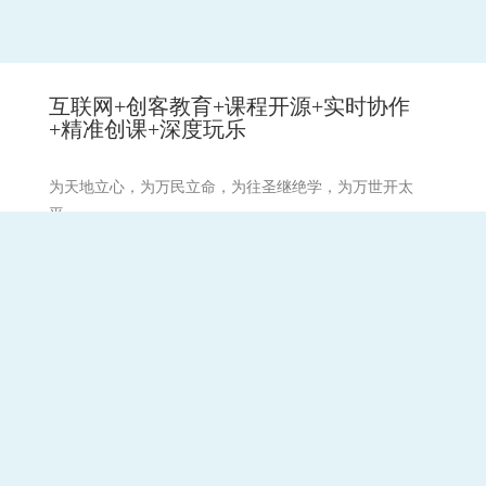
互联网+创客教育+课程开源+实时协作
+精准创课+深度玩乐
为天地立心，为万民立命，为往圣继绝学，为万世开太
平。
祈愿:天下和顺,日月清明。风雨以时,灾厉不起。国丰民安,
兵戈无用。崇德兴仁,务修礼让。国无盗贼。无有怨枉。强
不凌弱,各得其所。
备案号：
蜀ICP备07008157
川公网安备
号-3
51011402000874号
备案号：
蜀ICP备07008157号-1
联系
关于学谷