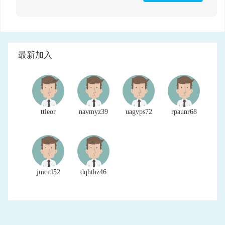
最新加入
ttleor
navmyz39
uagvps72
rpaunr68
jmcitl52
dqhthz46