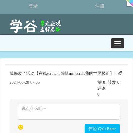
登录
注册
T
o
g
g
l
我修改了活动【在线scratch3编辑minecraft我的世界模组】：
e
n
2024-06-28 07:55
0
转发 0
a
评论
v
0
i
g
a
t
i
o
评论 Ctrl+Enter
n