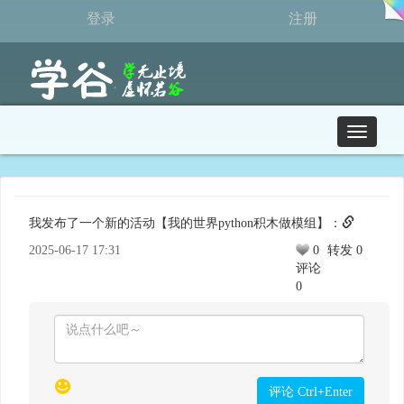
登录
注册
T
o
g
g
l
我发布了一个新的活动【我的世界python积木做模组】：
e
n
2025-06-17 17:31
0
转发 0
a
评论
v
0
i
g
a
t
i
o
评论 Ctrl+Enter
n