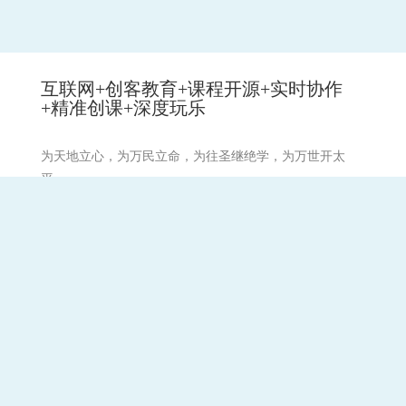
互联网+创客教育+课程开源+实时协作
+精准创课+深度玩乐
为天地立心，为万民立命，为往圣继绝学，为万世开太
平。
祈愿:天下和顺,日月清明。风雨以时,灾厉不起。国丰民安,
兵戈无用。崇德兴仁,务修礼让。国无盗贼。无有怨枉。强
不凌弱,各得其所。
备案号：
蜀ICP备07008157
川公网安备
号-3
51011402000874号
备案号：
蜀ICP备07008157号-1
联系
关于学谷