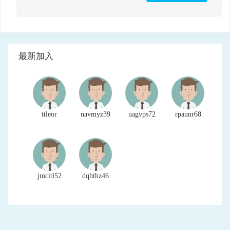
最新加入
ttleor
navmyz39
uagvps72
rpaunr68
jmcitl52
dqhthz46