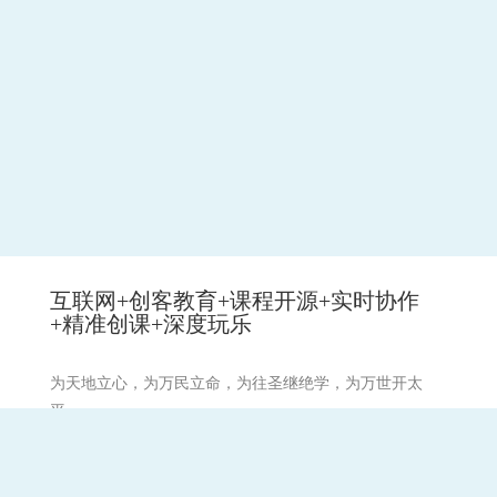
互联网+创客教育+课程开源+实时协作
+精准创课+深度玩乐
为天地立心，为万民立命，为往圣继绝学，为万世开太
平。
祈愿:天下和顺,日月清明。风雨以时,灾厉不起。国丰民安,
兵戈无用。崇德兴仁,务修礼让。国无盗贼。无有怨枉。强
不凌弱,各得其所。