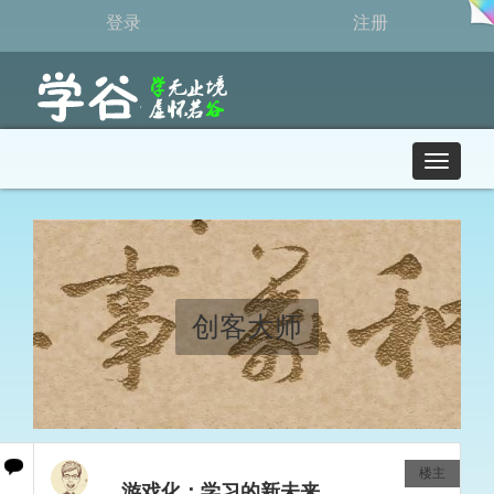
登录
注册
T
o
g
g
l
e
n
a
创客大师
v
i
g
a
t
i
o
楼主
游戏化：学习的新未来
n